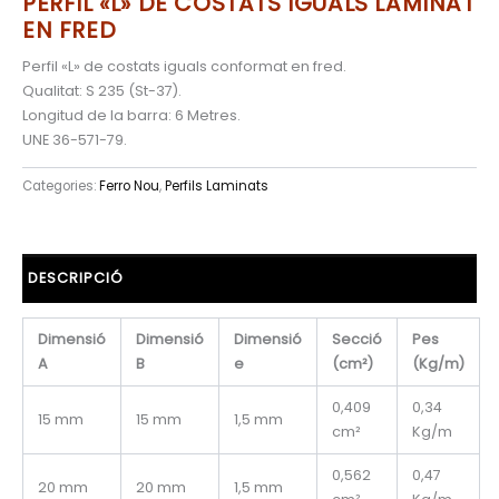
PERFIL «L» DE COSTATS IGUALS LAMINAT
EN FRED
Perfil «L» de costats iguals conformat en fred.
Qualitat: S 235 (St-37).
Longitud de la barra: 6 Metres.
UNE 36-571-79.
Categories:
Ferro Nou
,
Perfils Laminats
DESCRIPCIÓ
Dimensió
Dimensió
Dimensió
Secció
Pes
A
B
e
(cm²)
(Kg/m)
0,409
0,34
15 mm
15 mm
1,5 mm
cm²
Kg/m
0,562
0,47
20 mm
20 mm
1,5 mm