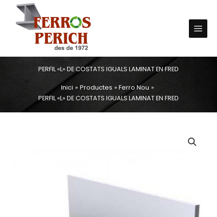
Vés
Main
al
Menu
contingut
PERFIL «L» DE COSTATS IGUALS LAMINAT EN FRED
Inici
Productes
Ferro Nou
PERFIL «L» DE COSTATS IGUALS LAMINAT EN FRED