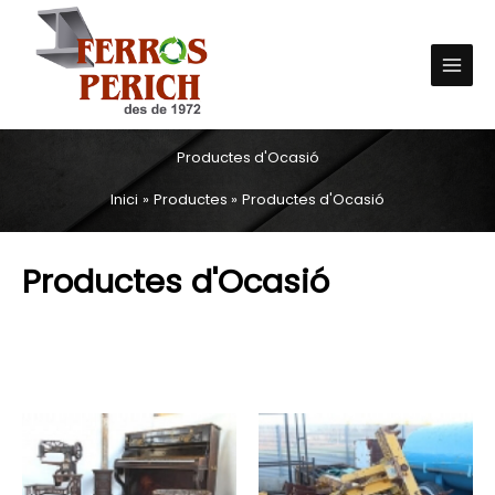
C
Vés
Main
e
al
Menu
r
contingut
c
a
:
Productes d'Ocasió
Inici
Productes
Productes d'Ocasió
Productes d'Ocasió