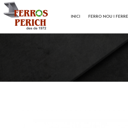
Vés
al
INICI
FERRO NOU I FERR
contingut