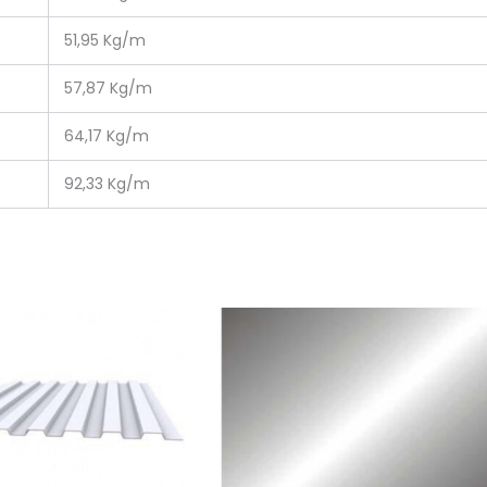
51,95 Kg/m
57,87 Kg/m
64,17 Kg/m
92,33 Kg/m