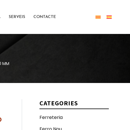
Cerca
A
SERVEIS
CONTACTE
00 MM
CATEGORIES
Ferreteria
D
Ferro Nou