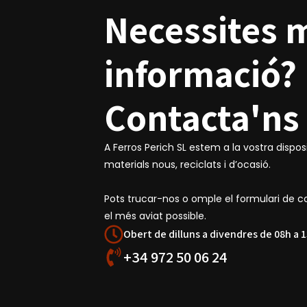
Necessites 
informació?
Contacta'ns
A Ferros Perich SL estem a la vostra dispo
materials nous, reciclats i d’ocasió.
Pots trucar-nos o omple el formulari de 
el més aviat possible.
Obert de dilluns a divendres de 08h a 1
+34 972 50 06 24