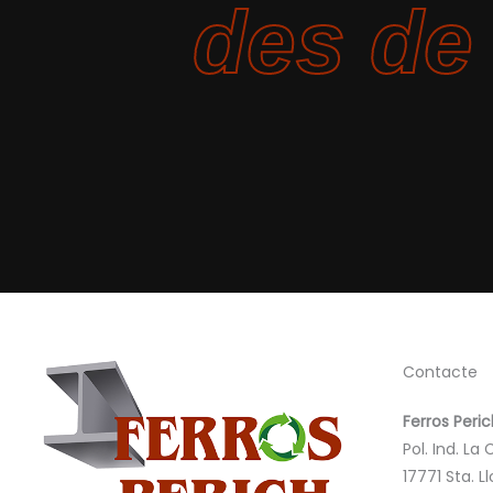
des de
Contacte
Ferros Perich
Pol. Ind. La
17771
Sta. L