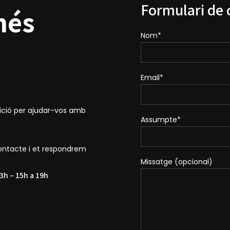
Formulari de 
més
Nom*
Email*
sició per ajudar-vos amb
Assumpte*
contacte i et respondrem
Missatge (opcional)
3h – 15h a 19h