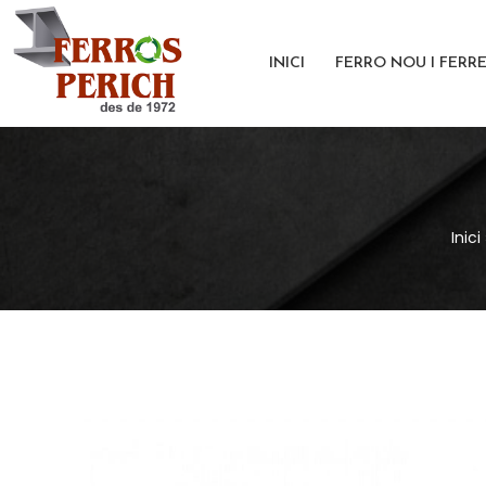
Vés
al
INICI
FERRO NOU I FERR
contingut
Inici