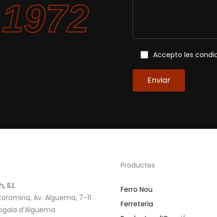
 1972
Accepto les condici
Productes
, S.L
Ferro Nou
 Coromina, Av. Alguema, 7-11
Ferreteria
logaia d’Alguema