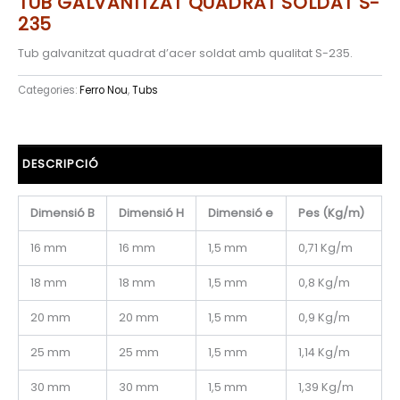
TUB GALVANITZAT QUADRAT SOLDAT S-
235
Tub galvanitzat quadrat d’acer soldat amb qualitat S-235.
Categories:
Ferro Nou
,
Tubs
DESCRIPCIÓ
Dimensió B
Dimensió H
Dimensió e
Pes (Kg/m)
16 mm
16 mm
1,5 mm
0,71 Kg/m
18 mm
18 mm
1,5 mm
0,8 Kg/m
20 mm
20 mm
1,5 mm
0,9 Kg/m
25 mm
25 mm
1,5 mm
1,14 Kg/m
30 mm
30 mm
1,5 mm
1,39 Kg/m