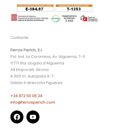
Contacte
Ferros Perich, S.L
Pol. Ind. La Coromina, Av. Alguema, 7-11
17771
Sta. Llogaia d’Alguema
Alt Empordà, Girona
A 500 m. Autopista A-7
Salida 4 dirección Figueres
+34 972 50 06 24
info@ferrosperich.com