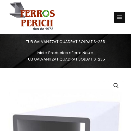
Vés
Main
al
Menu
contingut
TUB GALVANITZAT QUADRAT SOLDAT S-235
Inici
Productes
Ferro Nou
TUB GALVANITZAT QUADRAT SOLDAT S-235