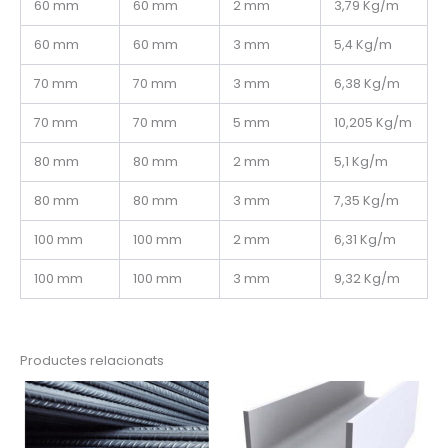
60 mm
60 mm
2 mm
3,79 Kg/m
60 mm
60 mm
3 mm
5,4 Kg/m
70 mm
70 mm
3 mm
6,38 Kg/m
70 mm
70 mm
5 mm
10,205 Kg/m
80 mm
80 mm
2 mm
5,1 Kg/m
80 mm
80 mm
3 mm
7,35 Kg/m
100 mm
100 mm
2 mm
6,31 Kg/m
100 mm
100 mm
3 mm
9,32 Kg/m
Productes relacionats