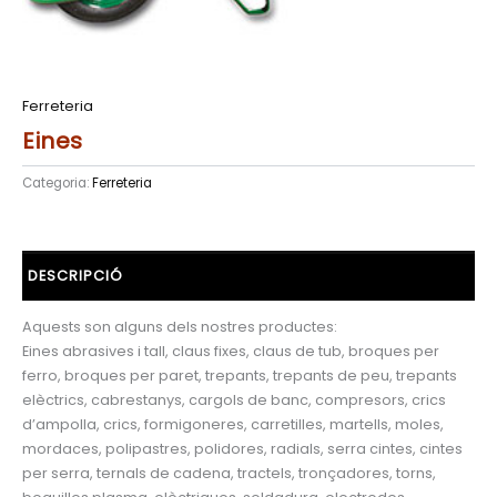
Ferreteria
Eines
Categoria:
Ferreteria
DESCRIPCIÓ
Aquests son alguns dels nostres productes:
Eines abrasives i tall, claus fixes, claus de tub, broques per
ferro, broques per paret, trepants, trepants de peu, trepants
elèctrics, cabrestanys, cargols de banc, compresors, crics
d’ampolla, crics, formigoneres, carretilles, martells, moles,
mordaces, polipastres, polidores, radials, serra cintes, cintes
per serra, ternals de cadena, tractels, tronçadores, torns,